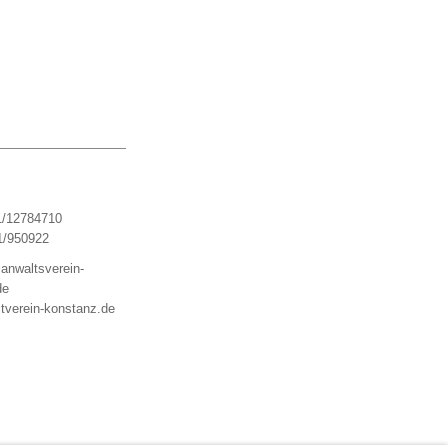
1/12784710
1/950922
anwaltsverein-
de
tverein-konstanz.de