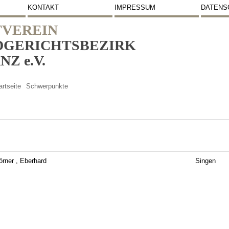
KONTAKT
IMPRESSUM
DATENS
VEREIN
DGERICHTSBEZIRK
Z e.V.
artseite
Schwerpunkte
örner , Eberhard
Singen