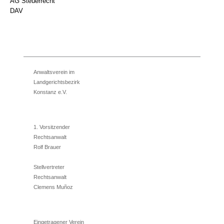
AG Steuerrecht
DAV
Anwaltsverein im
Landgerichtsbezirk
Konstanz e.V.
1. Vorsitzender
Rechtsanwalt
Rolf Brauer
Stellvertreter
Rechtsanwalt
Clemens Muñoz
Eingetragener Verein