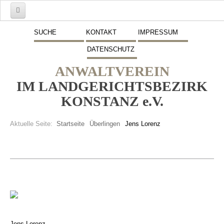
Start
SUCHE
KONTAKT
IMPRESSUM
DATENSCHUTZ
Mitglieder
ANWALTVEREIN
Vorstand
IM LANDGERICHTSBEZIRK
Schwerpunkte
KONSTANZ e.V.
Fremdsprachen
Aktuelle Seite:
Startseite
Überlingen
Jens Lorenz
Veranstaltungen
Stellenmarkt
Inserate
Beitritt zum Verein
Presse
Jens Lorenz