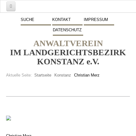
Start
SUCHE
KONTAKT
IMPRESSUM
DATENSCHUTZ
Mitglieder
ANWALTVEREIN
Vorstand
IM LANDGERICHTSBEZIRK
Schwerpunkte
KONSTANZ e.V.
Fremdsprachen
Aktuelle Seite:
Startseite
Konstanz
Christian Merz
Veranstaltungen
Stellenmarkt
Inserate
Beitritt zum Verein
Presse
Christian Merz