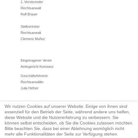
1. Vorsitzender
Rechtsanwalt
Rolf Brauer
Stellvertreter
Rechtsanwalt
Clemens Muñoz
Eingetragener Verein
Amtsgericht Konstanz
Geschäftsführerin
Rechtsanwältin
Julia Hefner
Wir nutzen Cookies auf unserer Website. Einige von ihnen sind
Tel.: 07531/12784710
essenziell für den Betrieb der Seite, während andere uns helfen,
Fax: 07731/950922
diese Website und die Nutzererfahrung zu verbessern. Sie
können selbst entscheiden, ob Sie die Cookies zulassen möchten.
vorstand@anwaltsverein-konstanz.de
Bitte beachten Sie, dass bei einer Ablehnung womöglich nicht
www.anwaltverein-konstanz.de
mehr alle Funktionalitäten der Seite zur Verfügung stehen.