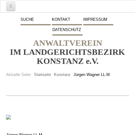
Start
SUCHE
KONTAKT
IMPRESSUM
DATENSCHUTZ
Mitglieder
ANWALTVEREIN
Vorstand
IM LANDGERICHTSBEZIRK
Schwerpunkte
KONSTANZ e.V.
Fremdsprachen
Aktuelle Seite:
Startseite
Konstanz
Jürgen Wagner LL.M.
Veranstaltungen
Stellenmarkt
Inserate
Beitritt zum Verein
Presse
Jürgen Wagner LL.M.