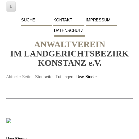
Start
SUCHE
KONTAKT
IMPRESSUM
DATENSCHUTZ
Mitglieder
ANWALTVEREIN
Vorstand
IM LANDGERICHTSBEZIRK
Schwerpunkte
KONSTANZ e.V.
Fremdsprachen
Aktuelle Seite:
Startseite
Tuttlingen
Uwe Binder
Veranstaltungen
Stellenmarkt
Inserate
Beitritt zum Verein
Presse
Uwe Binder