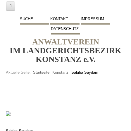
Start
SUCHE
KONTAKT
IMPRESSUM
DATENSCHUTZ
Mitglieder
ANWALTVEREIN
Vorstand
IM LANDGERICHTSBEZIRK
Schwerpunkte
KONSTANZ e.V.
Fremdsprachen
Aktuelle Seite:
Startseite
Konstanz
Sabiha Saydam
Veranstaltungen
Stellenmarkt
Inserate
Beitritt zum Verein
Presse
Sabiha Saydam