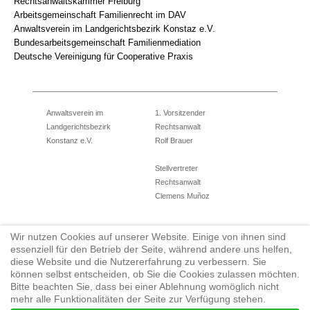
Rechtsanwaltskammer Freiburg
Arbeitsgemeinschaft Familienrecht im DAV
Anwaltsverein im Landgerichtsbezirk Konstaz e.V.
Bundesarbeitsgemeinschaft Familienmediation
Deutsche Vereinigung für Cooperative Praxis
Anwaltsverein im
1. Vorsitzender
Landgerichtsbezirk
Rechtsanwalt
Konstanz e.V.
Rolf Brauer
Stellvertreter
Rechtsanwalt
Clemens Muñoz
Wir nutzen Cookies auf unserer Website. Einige von ihnen sind
Eingetragener Verein
Tel.: 07531/12784710
essenziell für den Betrieb der Seite, während andere uns helfen,
Amtsgericht Konstanz
Fax: 07731/950922
diese Website und die Nutzererfahrung zu verbessern. Sie
können selbst entscheiden, ob Sie die Cookies zulassen möchten.
Geschäftsführerin
vorstand@anwaltsverein-konstanz.de
Bitte beachten Sie, dass bei einer Ablehnung womöglich nicht
Rechtsanwältin
www.anwaltverein-konstanz.de
mehr alle Funktionalitäten der Seite zur Verfügung stehen.
Julia Hefner