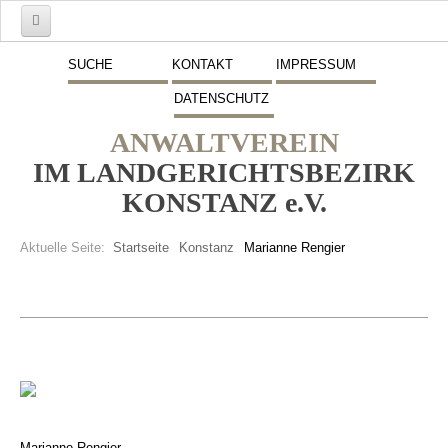
Start
SUCHE
KONTAKT
IMPRESSUM
DATENSCHUTZ
Mitglieder
ANWALTVEREIN
Vorstand
IM LANDGERICHTSBEZIRK
Schwerpunkte
KONSTANZ e.V.
Fremdsprachen
Aktuelle Seite:
Startseite
Konstanz
Marianne Rengier
Veranstaltungen
Stellenmarkt
Inserate
Beitritt zum Verein
Presse
Marianne Rengier