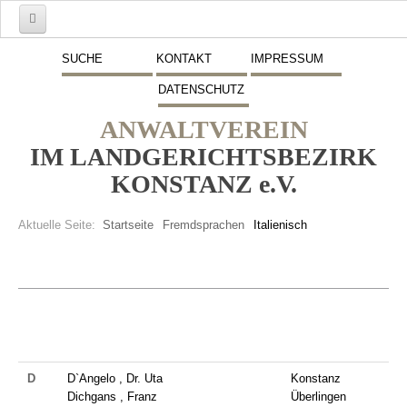
Start
SUCHE
KONTAKT
IMPRESSUM
DATENSCHUTZ
Mitglieder
ANWALTVEREIN
Vorstand
IM LANDGERICHTSBEZIRK
Schwerpunkte
KONSTANZ e.V.
Fremdsprachen
Aktuelle Seite:
Startseite
Fremdsprachen
Italienisch
Veranstaltungen
Stellenmarkt
Inserate
Beitritt zum Verein
D
D`Angelo , Dr. Uta
Konstanz
Presse
Dichgans , Franz
Überlingen