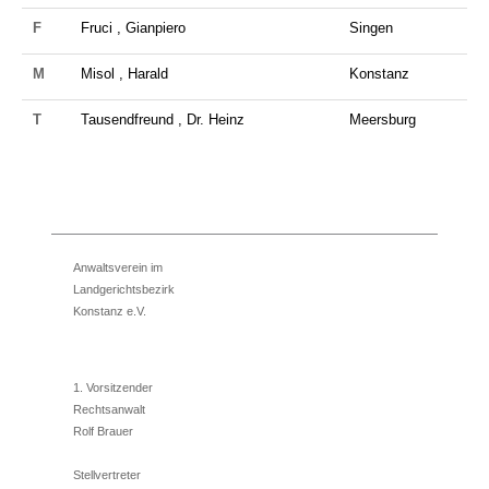
F
Fruci , Gianpiero
Singen
M
Misol , Harald
Konstanz
T
Tausendfreund , Dr. Heinz
Meersburg
Anwaltsverein im
Landgerichtsbezirk
Konstanz e.V.
1. Vorsitzender
Rechtsanwalt
Rolf Brauer
Stellvertreter