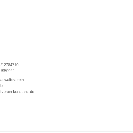
1/12784710
1/950922
anwaltsverein-
de
tverein-konstanz.de