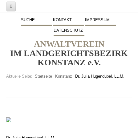
Start
SUCHE
KONTAKT
IMPRESSUM
DATENSCHUTZ
Mitglieder
ANWALTVEREIN
Vorstand
IM LANDGERICHTSBEZIRK
Schwerpunkte
KONSTANZ e.V.
Fremdsprachen
Aktuelle Seite:
Startseite
Konstanz
Dr. Julia Hugendubel, LL.M.
Veranstaltungen
Stellenmarkt
Inserate
Beitritt zum Verein
Presse
Dr. Julia Hugendubel, LL.M.