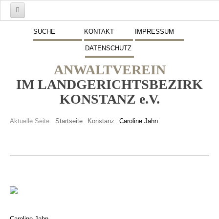
Start
SUCHE
KONTAKT
IMPRESSUM
DATENSCHUTZ
Mitglieder
ANWALTVEREIN
Vorstand
IM LANDGERICHTSBEZIRK
Schwerpunkte
KONSTANZ e.V.
Fremdsprachen
Aktuelle Seite:
Startseite
Konstanz
Caroline Jahn
Veranstaltungen
Stellenmarkt
Inserate
Beitritt zum Verein
Presse
Caroline Jahn