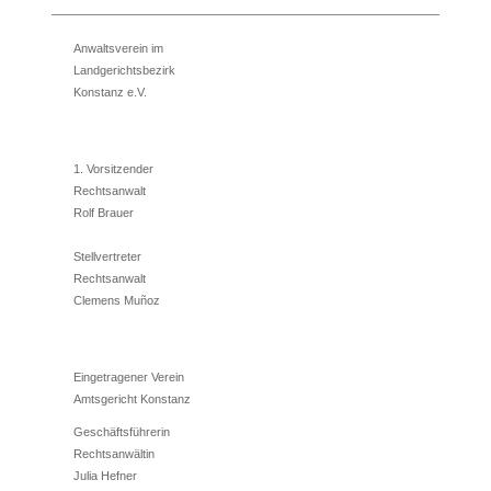
Anwaltsverein im
Landgerichtsbezirk
Konstanz e.V.
1. Vorsitzender
Rechtsanwalt
Rolf Brauer
Stellvertreter
Rechtsanwalt
Clemens Muñoz
Eingetragener Verein
Amtsgericht Konstanz
Geschäftsführerin
Rechtsanwältin
Julia Hefner