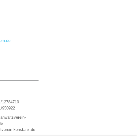
ern.de
1/12784710
1/950922
anwaltsverein-
de
tverein-konstanz.de