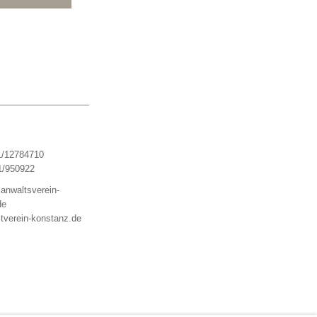
1/12784710
1/950922
anwaltsverein-
de
tverein-konstanz.de