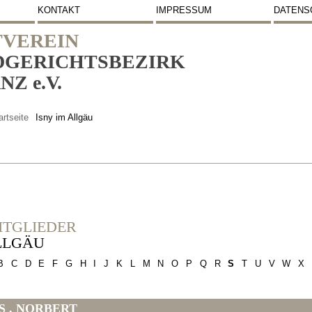
KONTAKT
IMPRESSUM
DATENS
VEREIN
DGERICHTSBEZIRK
Z e.V.
artseite
Isny im Allgäu
ITGLIEDER
ALLGÄU
B
C
D
E
F
G
H
I
J
K
L
M
N
O
P
Q
R
S
T
U
V
W
X
S , NORBERT